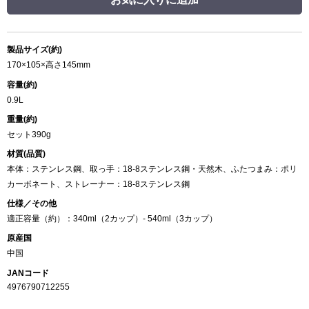
製品サイズ(約)
170×105×高さ145mm
容量(約)
0.9L
重量(約)
セット390g
材質(品質)
本体：ステンレス鋼、取っ手：18-8ステンレス鋼・天然木、ふたつまみ：ポリ
カーボネート、ストレーナー：18-8ステンレス鋼
仕様／その他
適正容量（約）：340ml（2カップ）- 540ml（3カップ）
原産国
中国
JANコード
4976790712255