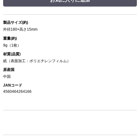
製品サイズ(約)
外径180×高さ15mm
重量(約)
9g（1枚）
材質(品質)
紙（表面加工：ポリエチレンフィルム）
原産国
中国
JANコード
4560464264166