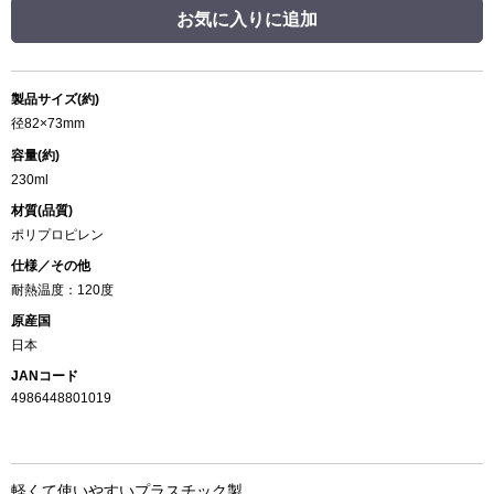
お気に入りに追加
製品サイズ(約)
径82×73mm
容量(約)
230ml
材質(品質)
ポリプロピレン
仕様／その他
耐熱温度：120度
原産国
日本
JANコード
4986448801019
軽くて使いやすいプラスチック製。