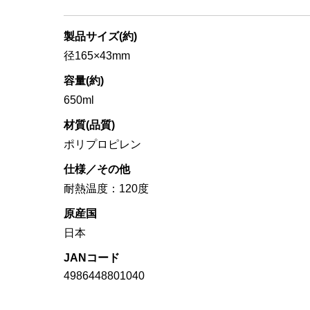
製品サイズ(約)
径165×43mm
容量(約)
650ml
材質(品質)
ポリプロピレン
仕様／その他
耐熱温度：120度
原産国
日本
JANコード
4986448801040