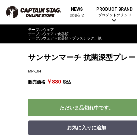
NEWS
PRODUCT BRAND
お知らせ
プロダクトブランド
テーブルウェア
テーブルウェア
＞
食器類
テーブルウェア
＞
食器類
＞
プラスチック、紙
サンサンマーチ 抗菌深型プレート
MP-104
￥880
販売価格
税込
ただいま品切れ中です。
お気に入りに追加