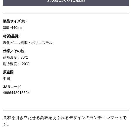
製品サイズ(約)
300×440mm
材質(品質)
塩化ビニル樹脂・ポリエステル
仕様／その他
耐熱温度：80℃
耐冷温度：-20℃
原産国
中国
JANコード
4986448915624
食材を引き立たせる高級感あふれるデザインのランチョンマットで
す。