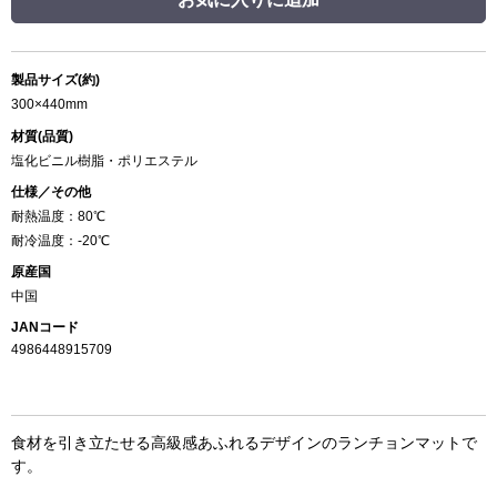
製品サイズ(約)
300×440mm
材質(品質)
塩化ビニル樹脂・ポリエステル
仕様／その他
耐熱温度：80℃
耐冷温度：-20℃
原産国
中国
JANコード
4986448915709
食材を引き立たせる高級感あふれるデザインのランチョンマットで
す。