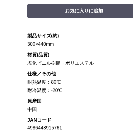
お気に入りに追加
製品サイズ(約)
300×440mm
材質(品質)
塩化ビニル樹脂・ポリエステル
仕様／その他
耐熱温度：80℃
耐冷温度：-20℃
原産国
中国
JANコード
4986448915761