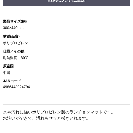
製品サイズ(約)
300×440mm
材質(品質)
ポリプロピレン
仕様／その他
耐熱温度：80℃
原産国
中国
JANコード
4986448924794
水や汚れに強いポリプロピレン製のランチョンマットです。
水洗いができて、汚れもサッと拭きとれます。