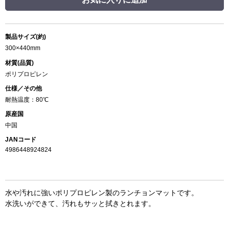
製品サイズ(約)
300×440mm
材質(品質)
ポリプロピレン
仕様／その他
耐熱温度：80℃
原産国
中国
JANコード
4986448924824
水や汚れに強いポリプロピレン製のランチョンマットです。
水洗いができて、汚れもサッと拭きとれます。