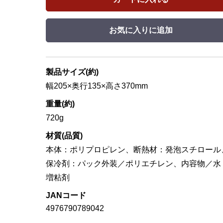
お気に入りに追加
製品サイズ(約)
幅205×奥行135×高さ370mm
重量(約)
720g
材質(品質)
本体：ポリプロピレン、断熱材：発泡スチロール
保冷剤：パック外装／ポリエチレン、内容物／水
増粘剤
JANコード
4976790789042