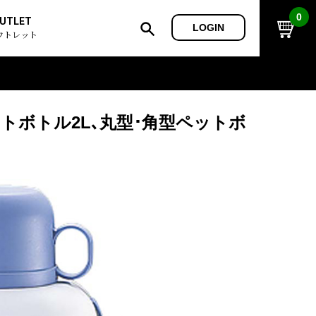
0
UTLET
LOGIN
ウトレット
ットボトル2L､丸型･角型ペットボ