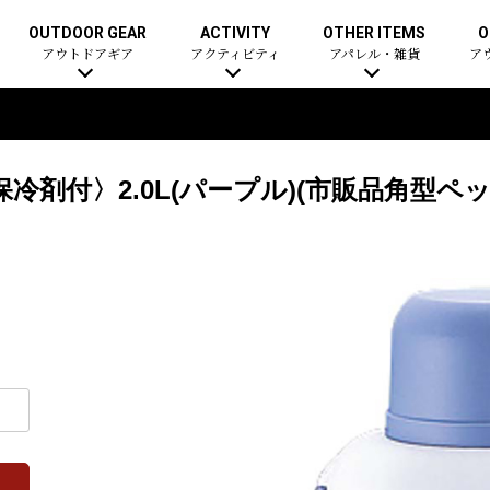
OUTDOOR GEAR
ACTIVITY
OTHER ITEMS
O
アウトドアギア
アクティビティ
アパレル・雑貨
ア
剤付〉2.0L(パープル)(市販品角型ペ