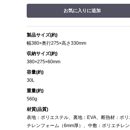
お気に入りに追加
製品サイズ(約)
幅380×奥行275×高さ330mm
収納サイズ(約)
380×275×60mm
容量(約)
30L
重量(約)
560g
材質(品質)
表地：ポリエステル、裏地：EVA、断熱材：ポリ
チレンフォーム（6mm厚）、中敷：ポリエチレン