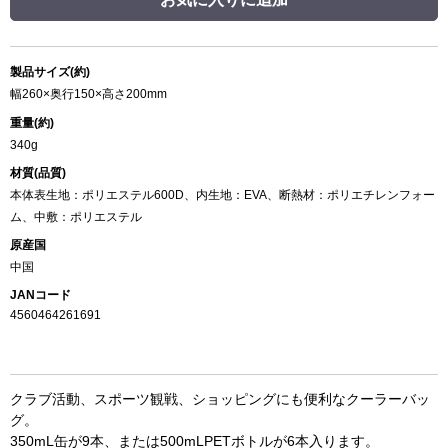
製品サイズ(約)
幅260×奥行150×高さ200mm
重量(約)
340g
材質(品質)
本体表生地：ポリエステル600D、内生地：EVA、断熱材：ポリエチレンフォー
ム、中敷：ポリエステル
原産国
中国
JANコード
4560464261691
クラブ活動、スポーツ観戦、ショッピングにも便利なクーラーバッ
グ。
350mL缶が9本、または500mLPETボトルが6本入ります。