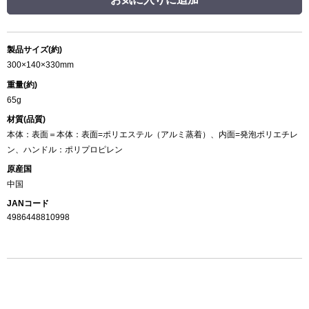
製品サイズ(約)
300×140×330mm
重量(約)
65g
材質(品質)
本体：表面＝本体：表面=ポリエステル（アルミ蒸着）、内面=発泡ポリエチレ
ン、ハンドル：ポリプロピレン
原産国
中国
JANコード
4986448810998