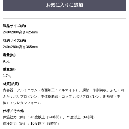
お気に入りに追加
製品サイズ(約)
240×280×高さ425mm
収納サイズ(約)
240×280×高さ365mm
容量(約)
9.5L
重量(約)
1.7kg
材質(品質)
内容器：アルミニウム（表面加工：アルマイト）、胴部：印刷鋼板、ふた・内
ぶた：ポリプロピレン、本体樹脂部・コップ：ポリプロピレン、断熱材（本
体）：ウレタンフォーム
仕様／その他
保温効力（約）：45度以上（24時間）、75度以上（6時間）
保冷効力（約）：10度以下（8時間）