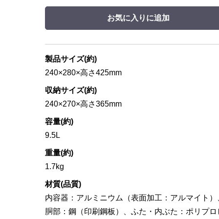
お気に入りに追加
製品サイズ(約)
240×280×高さ425mm
収納サイズ(約)
240×270×高さ365mm
容量(約)
9.5L
重量(約)
1.7kg
材質(品質)
内容器：アルミニウム（表面加工：アルマイト）
胴部：鋼（印刷鋼板）、ふた・内ぶた：ポリプロ