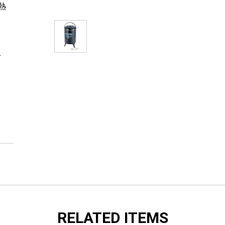
熱
上
RELATED ITEMS