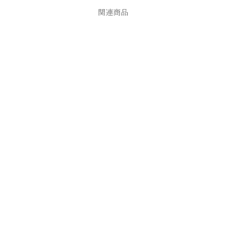
関連商品
お買い物を続ける
カートへ進む