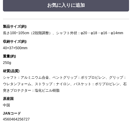
お気に入りに追加
製品サイズ(約)
長さ100~105cm（2段階調整）、シャフト外径：φ20・φ18・φ16・φ14mm
収納サイズ(約)
40×37×500mm
重量(約)
250g
材質(品質)
シャフト：アルミニウム合金、ベントグリップ：ポリプロピレン、グリップ：
ウレタンフォーム、ストラップ：ナイロン、バスケット：ポリプロピレン、石
突きプロテクター：塩化ビニル樹脂
原産国
中国
JANコード
4560464256727