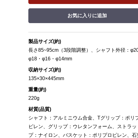
お気に入りに追加
製品サイズ(約)
長さ85~95cm（3段階調整）、シャフト外径：φ2
φ18・φ16・φ14mm
収納サイズ(約)
135×30×445mm
重量(約)
220g
材質(品質)
シャフト：アルミニウム合金、Tグリップ：ポリ
ピレン、グリップ：ウレタンフォーム、ストラッ
プ：ナイロン、バスケット：ポリプロピレン、石