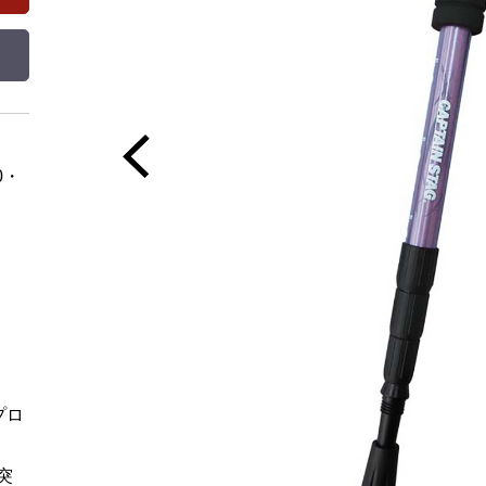
0・
プロ
突