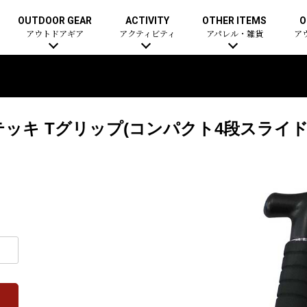
OUTDOOR GEAR
ACTIVITY
OTHER ITEMS
O
アウトドアギア
アクティビティ
アパレル・雑貨
ア
グステッキ Tグリップ(コンパクト4段スライ