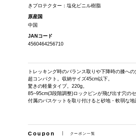
きプロテクター：塩化ビニル樹脂
原産国
中国
JANコード
4560464256710
トレッキング時のバランス取りや下降時の膝への
超コンパクト。収納サイズ45cm以下。
驚きの軽量タイプ。220g。
85~95cm(3段階調整)ロックピンが飛び出
付属のバスケットを取り付けると砂地・軟弱な地
Coupon
クーポン一覧