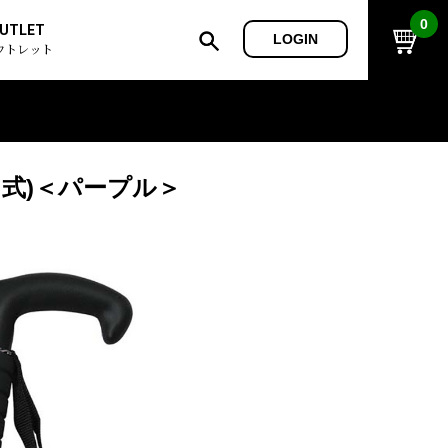
0
UTLET
LOGIN
ウトレット
ド式)＜パープル＞