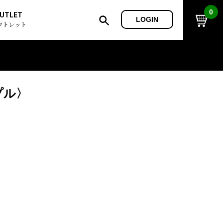
0
UTLET
LOGIN
ウトレット
プル〉