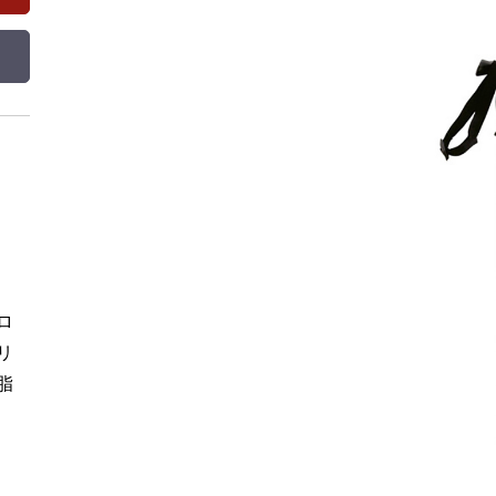
ロ
リ
脂