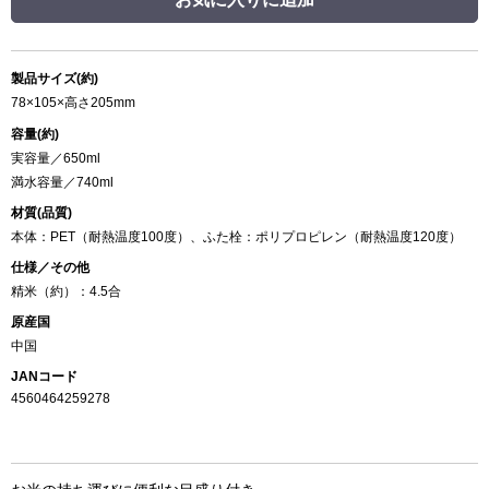
製品サイズ(約)
78×105×高さ205mm
容量(約)
実容量／650ml
満水容量／740ml
材質(品質)
本体：PET（耐熱温度100度）、ふた栓：ポリプロピレン（耐熱温度120度）
仕様／その他
精米（約）：4.5合
原産国
中国
JANコード
4560464259278