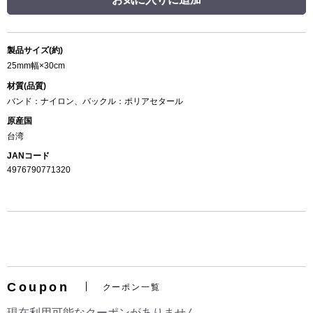
製品サイズ(約)
25mm幅×30cm
材質(品質)
バンド：ナイロン、バックル：ポリアセタール
原産国
台湾
JANコード
4976790771320
Coupon
クーポン一覧
現在利用可能なクーポンがありません