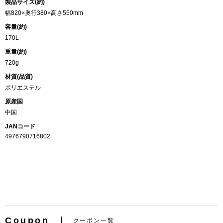
製品サイズ(約)
幅820×奥行380×高さ550mm
容量(約)
170L
重量(約)
720g
材質(品質)
ポリエステル
原産国
中国
JANコード
4976790716802
Coupon
クーポン一覧