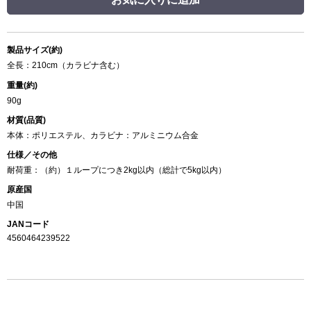
製品サイズ(約)
全長：210cm（カラビナ含む）
重量(約)
90g
材質(品質)
本体：ポリエステル、カラビナ：アルミニウム合金
仕様／その他
耐荷重：（約）１ループにつき2kg以内（総計で5kg以内）
原産国
中国
JANコード
4560464239522