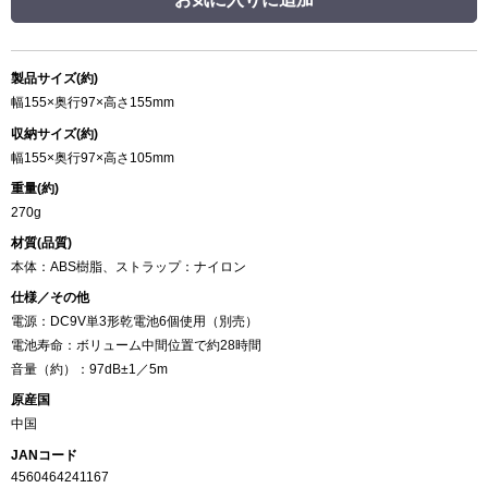
製品サイズ(約)
幅155×奥行97×高さ155mm
収納サイズ(約)
幅155×奥行97×高さ105mm
重量(約)
270g
材質(品質)
本体：ABS樹脂、ストラップ：ナイロン
仕様／その他
電源：DC9V単3形乾電池6個使用（別売）
電池寿命：ボリューム中間位置で約28時間
音量（約）：97dB±1／5m
原産国
中国
JANコード
4560464241167