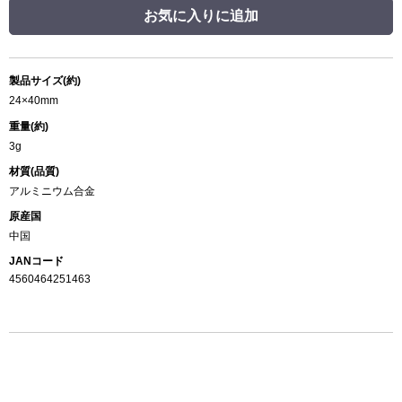
お気に入りに追加
製品サイズ(約)
24×40mm
重量(約)
3g
材質(品質)
アルミニウム合金
原産国
中国
JANコード
4560464251463