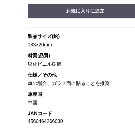
お気に入りに追加
製品サイズ(約)
183×20mm
材質(品質)
塩化ビニル樹脂
仕様／その他
車の場合、ガラス面に貼ることを推奨
原産国
中国
JANコード
4560464266030