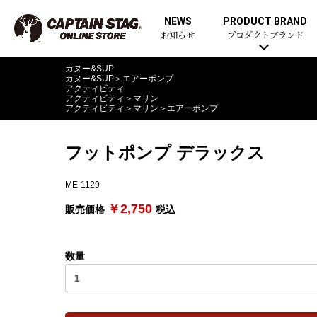
NEWS
PRODUCT BRAND
お知らせ
プロダクトブランド
カヌー&SUP
カヌー&SUP
＞
エアーポンプ
アクティビティ
アクティビティ
＞
マリン
アクティビティ
＞
マリン
＞
エアーポンプ
フットポンプ デラックス
ME-1129
￥2,750
販売価格
税込
数量