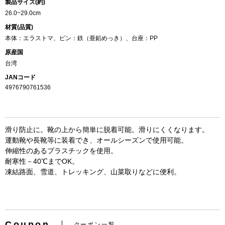
製品サイズ(約)
26.0~29.0cm
材質(品質)
本体：エラストマ、ピン：鉄（亜鉛めっき）、台座：PP
原産国
台湾
JANコード
4976790761536
滑り防止に。靴の上から簡単に脱着可能。滑りにくくなります。
運動靴や長靴等に装着でき、オールシーズンで使用可能。
伸縮性のあるプラスチックを使用。
耐寒性－40℃までOK。
凍結路面、雪道、トレッキング、山菜取りなどに便利。
Coupon
クーポン一覧