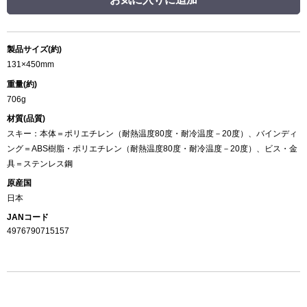
製品サイズ(約)
131×450mm
重量(約)
706g
材質(品質)
スキー：本体＝ポリエチレン（耐熱温度80度・耐冷温度－20度）、バインディ
ング＝ABS樹脂・ポリエチレン（耐熱温度80度・耐冷温度－20度）、ビス・金
具＝ステンレス鋼
原産国
日本
JANコード
4976790715157