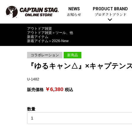
NEWS
PRODUCT BRAND
お知らせ
プロダクトブランド
アウトドア雑貨
アウトドア雑貨
＞
ツール、他
新着アイテム
新着アイテム
＞
2026-New
コラボレーション
新商品
『ゆるキャン△』×キャプテンスタ
U-1482
￥6,380
販売価格
税込
数量