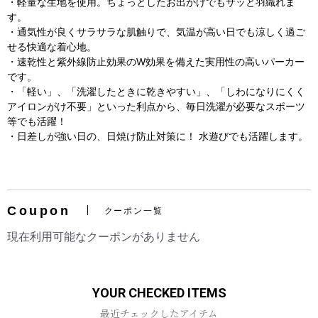
・軽量な生地を使用。ちょっとしたお出かけでもサッと羽織れま
す。
・通気性が良くサラサラな肌触りで、気温が高い日でも涼しく過ご
せる快適な着心地。
・速乾性と紫外線防止効果のW効果を備えた実用性の高いパーカー
です。
・「軽い」、「洗濯したときに乾きやすい」、「しわになりにくく
アイロンがけ不要」といった利点から、毎日洗濯が必要なスポーツ
等でも活躍！
・日差しが強い日の、日焼け防止対策に！ 水遊びでも活躍します。
お買い物を続ける
カートへ進む
Coupon
クーポン一覧
現在利用可能なクーポンがありません
YOUR CHECKED ITEMS
最近チェックしたアイテム