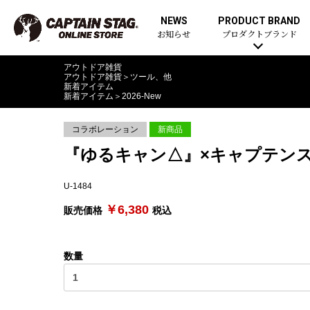
NEWS
PRODUCT BRAND
お知らせ
プロダクトブランド
アウトドア雑貨
アウトドア雑貨
＞
ツール、他
新着アイテム
新着アイテム
＞
2026-New
コラボレーション
新商品
『ゆるキャン△』×キャプテンスタ
U-1484
￥6,380
販売価格
税込
数量