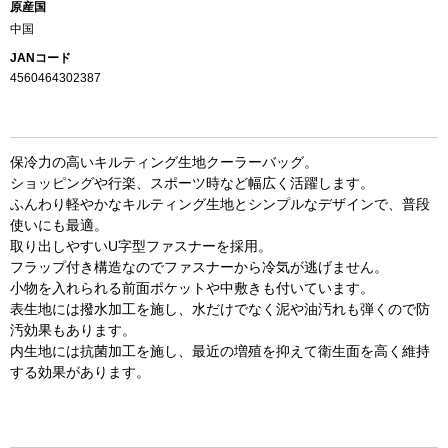
原産国
中国
JANコード
4560464302387
保冷力の高いキルティング生地クーラーバッグ。
ショッピングや行楽、スポーツ時など幅広く活躍します。
ふんわり軽やかなキルティング生地とシンプルなデザインで、普段
使いにも最適。
取り出しやすいU字型ファスナーを採用。
フラップ付き構造なのでファスナーから冷気が逃げません。
小物を入れられる前面ポケットや中敷きも付いています。
お買い物を続ける
カートへ進む
表生地には撥水加工を施し、水だけでなく泥や油汚れも弾くので防
汚効果もあります。
内生地には抗菌加工を施し、最近の増殖を抑えて衛生面を高く維持
する効果があります。