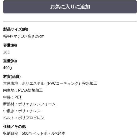
お気に入りに追加
製品サイズ(約)
幅44×マチ16×高さ29cm
容量(約)
18L
重量(約)
490g
材質(品質)
本体表地：ポリエステル（PVCコーティング）撥水加工
内生地：PEVA防菌加工
中綿：PET
断熱材：ポリエチレンフォーム
中敷き：ポリエチレン
ベルト：ポリプロピレン
仕様／その他
収納目安：500mlペットボトル×14本