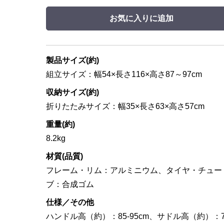
お気に入りに追加
製品サイズ(約)
組立サイズ：幅54×長さ116×高さ87～97cm
収納サイズ(約)
折りたたみサイズ：幅35×長さ63×高さ57cm
重量(約)
8.2kg
材質(品質)
フレーム・リム：アルミニウム、タイヤ・チュー
ブ：合成ゴム
仕様／その他
ハンドル高（約）：85-95cm、サドル高（約）：7