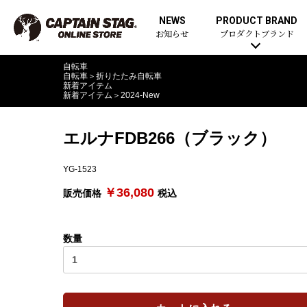
NEWS
PRODUCT BRAND
お知らせ
プロダクトブランド
自転車
自転車
＞
折りたたみ自転車
新着アイテム
新着アイテム
＞
2024-New
エルナFDB266（ブラック）
YG-1523
￥36,080
販売価格
税込
数量