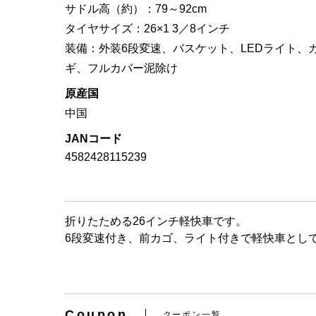
サドル高（約）：79～92cm
タイヤサイズ：26×1 3／8インチ
装備：外装6段変速、バスケット、LEDライト、
ギ、フルカバー泥除け
原産国
中国
JANコード
4582428115239
折りたためる26インチ軽快車です。
6段変速付き、前カゴ、ライト付きで軽快車とし
Coupon
クーポン一覧