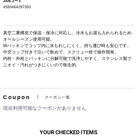
JANコード
4560464297393
真空二重構造で保温・保冷に対応し、冷水もお湯も入れられるため
オールシーズン使用可能。
Wパッキンでコップ内に水もれしにくく、持ち運び時も安心です。
中空コップ付きで注いで飲めて、スクリュー栓で操作簡単。
内栓・外栓とパッキンに分解可能で洗浄しやすく、ステンレス製で
ニオイ・汚れがつきにくいので衛生的。
お買い物を続ける
カートへ進む
Coupon
クーポン一覧
現在利用可能なクーポンがありません
YOUR CHECKED ITEMS