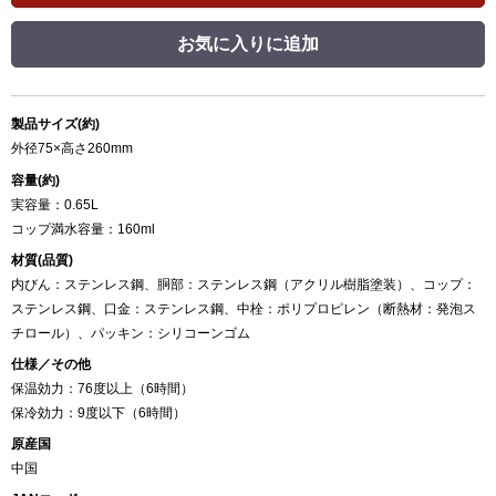
お気に入りに追加
製品サイズ(約)
外径75×高さ260mm
容量(約)
実容量：0.65L
コップ満水容量：160ml
材質(品質)
内びん：ステンレス鋼、胴部：ステンレス鋼（アクリル樹脂塗装）、コップ：
ステンレス鋼、口金：ステンレス鋼、中栓：ポリプロピレン（断熱材：発泡ス
チロール）、パッキン：シリコーンゴム
仕様／その他
保温効力：76度以上（6時間）
保冷効力：9度以下（6時間）
原産国
中国