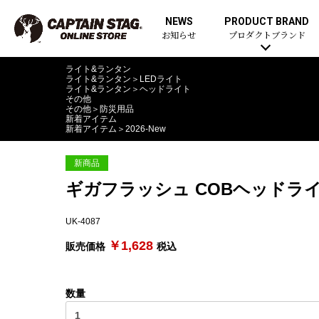
NEWS
PRODUCT BRAND
お知らせ
プロダクトブランド
ライト&ランタン
ライト&ランタン
＞
LEDライト
ライト&ランタン
＞
ヘッドライト
その他
その他
＞
防災用品
新着アイテム
新着アイテム
＞
2026-New
新商品
ギガフラッシュ COBヘッドラ
UK-4087
￥1,628
販売価格
税込
数量