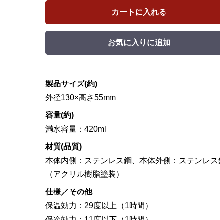
カートに入れる
お気に入りに追加
製品サイズ(約)
外径130×高さ55mm
容量(約)
満水容量：420ml
材質(品質)
本体内側：ステンレス鋼、本体外側：ステンレス
（アクリル樹脂塗装）
仕様／その他
保温効力：29度以上（1時間）
保冷効力：11度以下（1時間）