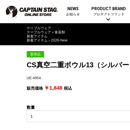
NEWS
PRODUCT BRAND
お知らせ
プロダクトブランド
テーブルウェア
テーブルウェア
＞
食器類
新着アイテム
新着アイテム
＞
2026-New
新商品
CS真空二重ボウル13（シルバー
UE-4954
￥1,848
販売価格
税込
数量