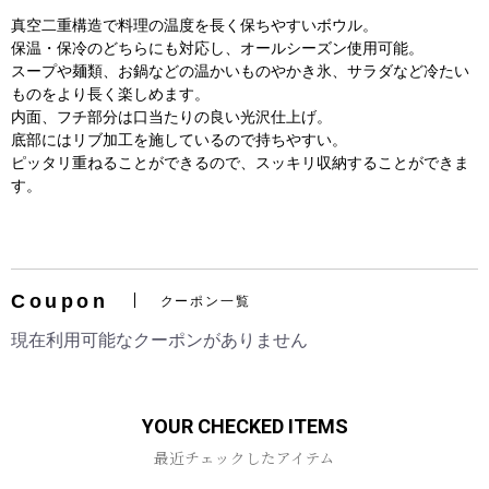
真空二重構造で料理の温度を長く保ちやすいボウル。
保温・保冷のどちらにも対応し、オールシーズン使用可能。
スープや麺類、お鍋などの温かいものやかき氷、サラダなど冷たい
ものをより長く楽しめます。
内面、フチ部分は口当たりの良い光沢仕上げ。
底部にはリブ加工を施しているので持ちやすい。
ピッタリ重ねることができるので、スッキリ収納することができま
す。
お買い物を続ける
カートへ進む
Coupon
クーポン一覧
現在利用可能なクーポンがありません
YOUR CHECKED ITEMS
最近チェックしたアイテム