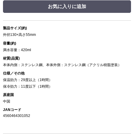
お気に入りに追加
製品サイズ(約)
外径130×高さ55mm
容量(約)
満水容量：420ml
材質(品質)
本体内側：ステンレス鋼、本体外側：ステンレス鋼（アクリル樹脂塗装）
仕様／その他
保温効力：29度以上（1時間）
保冷効力：11度以下（1時間）
原産国
中国
JANコード
4560464301052