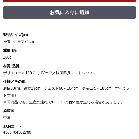
お気に入りに追加
製品サイズ(約)
身巾54×身丈71cm
重量(約)
180g
材質(品質)
ポリエステル100％（UVケア／抗菌防臭／ストレッチ）
仕様／その他
肩幅50cm、袖丈23cm、チェスト96～104cm、身長175～185cm（すべてヌー
ド寸法）
※同商品でも、生産の過程で1～2cmの個体差が生じる場合があります。
原産国
中国
JANコード
4560464302790