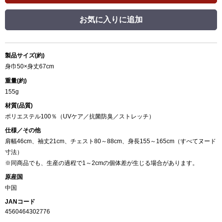
お気に入りに追加
製品サイズ(約)
身巾50×身丈67cm
重量(約)
155g
材質(品質)
ポリエステル100％（UVケア／抗菌防臭／ストレッチ）
仕様／その他
肩幅46cm、袖丈21cm、チェスト80～88cm、身長155～165cm（すべてヌード
寸法）
※同商品でも、生産の過程で1～2cmの個体差が生じる場合があります。
原産国
中国
JANコード
4560464302776