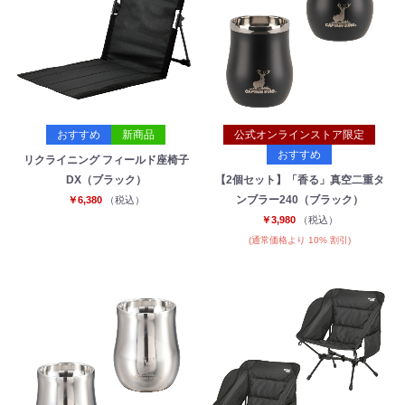
おすすめ
新商品
公式オンラインストア限定
おすすめ
リクライニング フィールド座椅子
DX（ブラック）
【2個セット】「香る」真空二重タ
ンブラー240（ブラック）
￥6,380
（税込）
￥3,980
（税込）
(通常価格より 10% 割引)