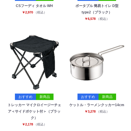
CSフーディ タオル WH
ポータブル 簡易トイレ D型
type2（ブラック）
￥2,970
（税込）
￥6,578
（税込）
おすすめ
新商品
おすすめ
新商品
トレッカー マイクロイージーチェ
ケットル・ラーメンクッカー14cm
ア＜サイドポケット付＞（ブラッ
￥3,278
（税込）
ク）
￥2,178
（税込）