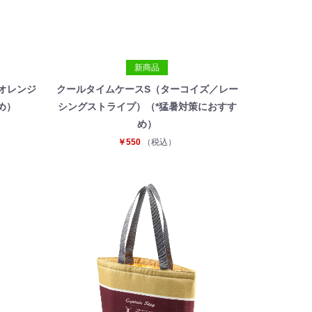
新商品
オレンジ
クールタイムケースS（ターコイズ／レー
め）
シングストライプ）（*猛暑対策におすす
め）
￥550
（税込）