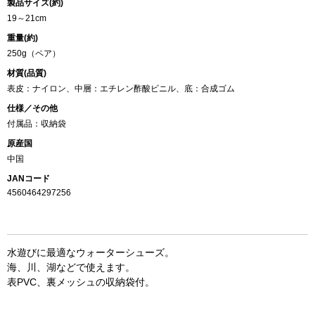
製品サイズ(約)
19～21cm
重量(約)
250g（ペア）
材質(品質)
表皮：ナイロン、中層：エチレン酢酸ビニル、底：合成ゴム
仕様／その他
付属品：収納袋
原産国
中国
JANコード
4560464297256
水遊びに最適なウォーターシューズ。
海、川、湖などで使えます。
表PVC、裏メッシュの収納袋付。