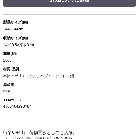
製品サイズ(約)
144×144cm
収納サイズ(約)
14×10.5×厚さ3cm
重量(約)
160g
材質(品質)
本体：ポリエステル、ペグ：ステンレス鋼
原産国
中国
JANコード
4560464293487
行楽や登山、荷物置きとしても活躍。