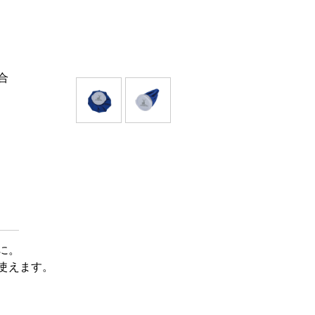
合
に。
使えます。