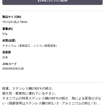
製品サイズ(約)
75×110×高さ79mm
重量(約)
57g
材質(品質)
チタニウム（表面加工：シリコン樹脂塗装）
原産国
日本
JANコード
4560464292138
軽量。ステンレス鋼の60％の軽さ。
耐久性・耐食性に優れているチタン。
チタニウムの特長ステンレス鋼の60％の軽さ、熱による変形が少な
い（熱膨張率はステンレス鋼の約1／2・アルミニウムの約1／3）、