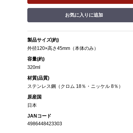
お気に入りに追加
製品サイズ(約)
外径120×高さ45mm（本体のみ）
容量(約)
320ml
材質(品質)
ステンレス鋼（クロム 18％・ニッケル 8％）
原産国
日本
JANコード
4986448423303