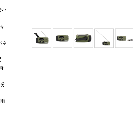
モハ
缶
パネ
時
時
5分
降雨