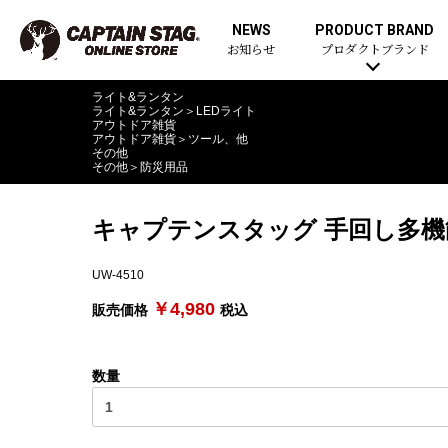
NEWS
PRODUCT BRAND
お知らせ
プロダクトブランド
ライト&ランタン
ライト&ランタン
＞
LEDライト
アウトドア雑貨
アウトドア雑貨
＞
ツール、他
その他
その他
＞
防災用品
キャプテンスタッグ 手回し多
UW-4510
￥4,980
販売価格
税込
数量