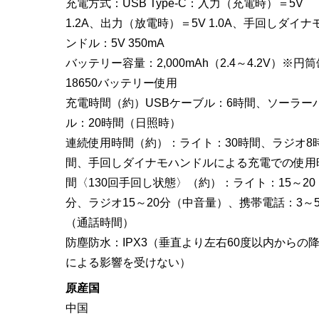
充電方式：USB Type-C：入力（充電時）＝5V
1.2A、出力（放電時）＝5V 1.0A、手回しダイナ
ンドル：5V 350mA
バッテリー容量：2,000mAh（2.4～4.2V）※円筒
18650バッテリー使用
充電時間（約）USBケーブル：6時間、ソーラー
ル：20時間（日照時）
連続使用時間（約）：ライト：30時間、ラジオ8
間、手回しダイナモハンドルによる充電での使用
間〈130回手回し状態〉（約）：ライト：15～20
分、ラジオ15～20分（中音量）、携帯電話：3～
（通話時間）
防塵防水：IPX3（垂直より左右60度以内からの
による影響を受けない）
原産国
中国