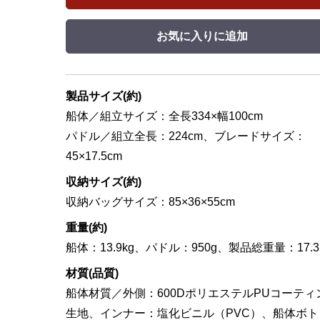
お気に入りに追加
製品サイズ(約)
船体／組立サイズ：全長334×幅100cm
パドル／組立全長：224cm、ブレードサイズ：
45×17.5cm
収納サイズ(約)
収納バッグサイズ：85×36×55cm
重量(約)
船体：13.9kg、パドル：950g、製品総重量：17.3
材質(品質)
船体材質／外側：600DポリエステルPUコーティ
生地、インナー：塩化ビニル（PVC）、船体ボト