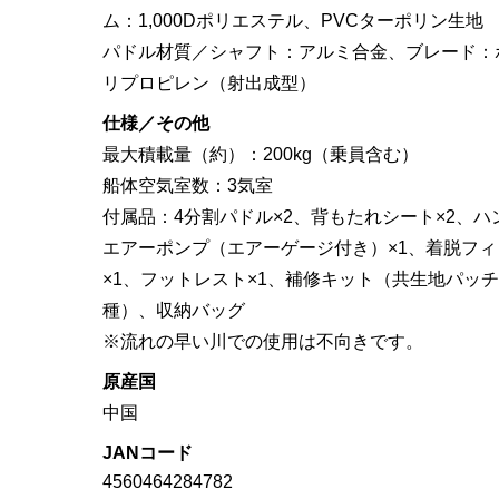
ム：1,000Dポリエステル、PVCターポリン生地
パドル材質／シャフト：アルミ合金、ブレード：
リプロピレン（射出成型）
仕様／その他
最大積載量（約）：200kg（乗員含む）
船体空気室数：3気室
付属品：4分割パドル×2、背もたれシート×2、ハ
エアーポンプ（エアーゲージ付き）×1、着脱フィ
×1、フットレスト×1、補修キット（共生地パッチ
種）、収納バッグ
※流れの早い川での使用は不向きです。
原産国
中国
JANコード
4560464284782