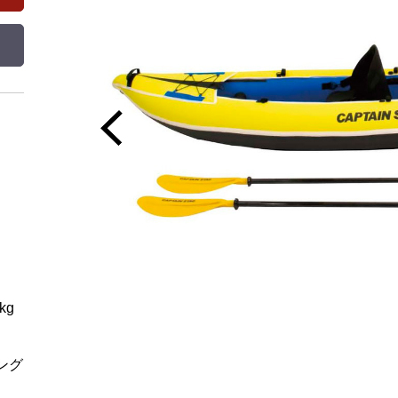
kg
ング