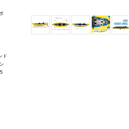
ポ
ンド
ン
5