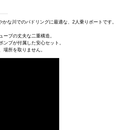
やかな川でのパドリングに最適な、2人乗りボートです。
ューブの丈夫な二重構造。
ポンプが付属した安心セット。
、場所を取りません。
お買い物を続ける
カートへ進む