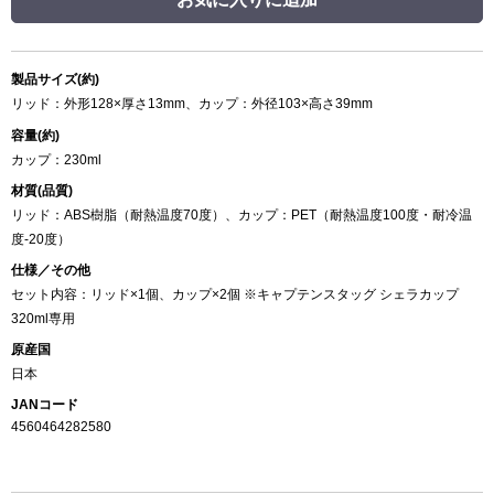
製品サイズ(約)
リッド：外形128×厚さ13mm、カップ：外径103×高さ39mm
容量(約)
カップ：230ml
材質(品質)
リッド：ABS樹脂（耐熱温度70度）、カップ：PET（耐熱温度100度・耐冷温
度-20度）
仕様／その他
セット内容：リッド×1個、カップ×2個 ※キャプテンスタッグ シェラカップ
320ml専用
原産国
日本
JANコード
4560464282580